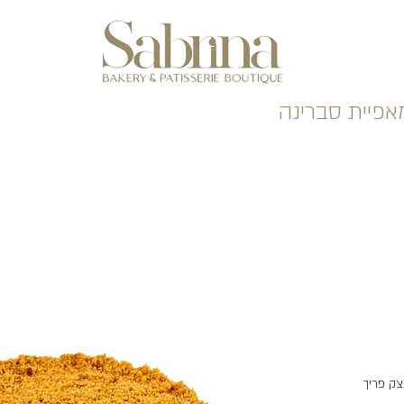
אפיית סברינה
ר
ע
צק פריך