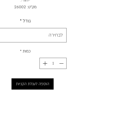
ייחודי.
מק"ט: 26002
אלרגנים: חלב, ביצים, דגים, חיטה, סו
גודל
*
לבחירה
כמות
*
הוספה לעגלת הקניות