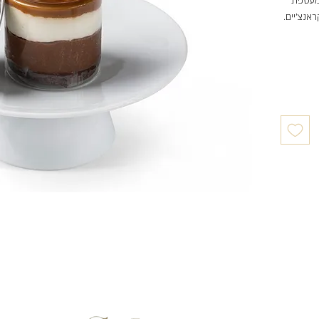
במעטפת
אנצ'יים.