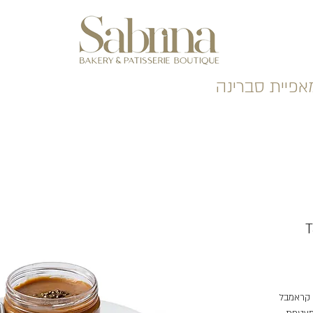
אפיית סברינה
, קראמבל