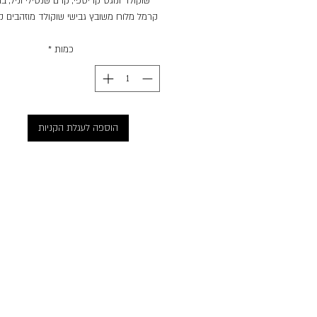
שוקולד ונוגט קריספי, קרם שנטילי וניל, 
קרמל מלוח משובץ גבישי שוקולד מוזהבים קר
מק"ט 11484 | כמות בקרטון : 20 יח'
כמות
*
הוספה לעגלת הקניות