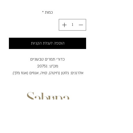
כמות
*
הוספה לעגלת הקניות
כדורי תמרים טבעוניים
מק"ט: 20751
אלרגנים: גלוטן (חיטה), סויה, אגוזים (אגוז מלך).
שעות פעילות:
ימים ראשון-חמישי