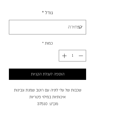
מבצע
גודל
*
כמות
*
הוספה לעגלת הקניות
שכבות של עלי לזניה עם רוטב שמנת וגבינות
איכותיות במילוי פטריות
מק"ט: 37510
אלרגנים: חלב, ביצים, גלוטן (חיטה).