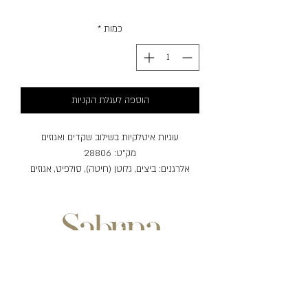
כמות
*
הוספה לעגלת הקניות
עוגיות איטלקיות בשילוב שקדים ואגוזים
מק"ט: 28806
אלרגנים: ביצים, גלוטן (חיטה), סולפיט, אגוזים
(שקד, אגוז לוז, אגוז מלך).
שעות פעילות:
ימים ראשון-חמישי