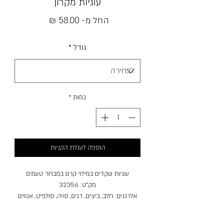
עוגיות מקרון
מחיר
החל מ-
58.00 ₪
מבצע
גודל
*
כמות
*
הוספה לעגלת הקניות
עוגיות שקדים במילוי קרם במבחר טעמים
מק"ט: 32356
אלרגנים: חלב, ביצים, דגים, סויה, סולפיט, אגוזים
(שקד, פיסטוק).