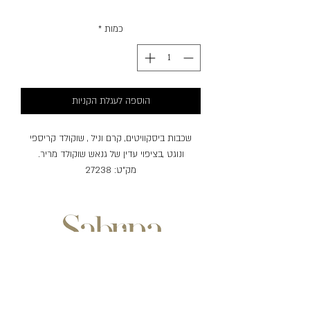
כמות
*
הוספה לעגלת הקניות
שכבות ביסקוויטים, קרם וניל , שוקולד קריספי
ונוגט ,בציפוי עדין של גנאש שוקולד מריר.
מק"ט: 27238
אלרגנים: גלוטן (חיטה), סויה, סולפיט, אגוזים (אגוז
קוקוס, שקד, אגוז ברזיל, אגוז קשיו, ערמונים, אגוז
לוז, אגוז מקדמיה, אגוז פקאן, צנובר, פיסטוק, אגוז
מלך).
שעות פעילות:
ימים ראשון-חמישי