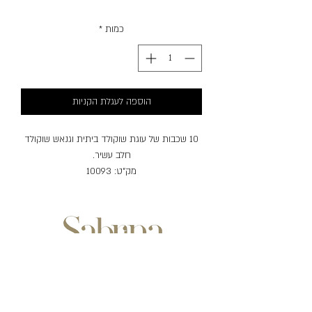
כמות
*
הוספה לעגלת הקניות
10 שכבות של עוגת שוקולד ביתית וגנאש שוקולד
חלב עשיר.
מק"ט: 10093
אלרגנים: חלב, ביצים, חיטה, סויה
שעות פעילות:
ימים ראשון-חמישי