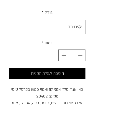
מבצע
גודל
*
כמות
*
הוספה לעגלת הקניות
פאי אגוזי מלך, אגוזי לוז ואגוזי פקאן בקרמל טופי
מק"ט: 20402
אלרגנים: חלב, ביצים, חיטה, סויה, אגוז לוז, אגוז
פקאן, אגוז מלך