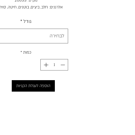
מק"ט: 20633
אלרגנים: חלב, ביצים, בוטנים, חיטה, סויה
פיסטוק
גודל
*
לבחירה
כמות
*
הוספה לעגלת הקניות