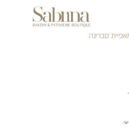
אפיית סברינה
ר
ע
ער.