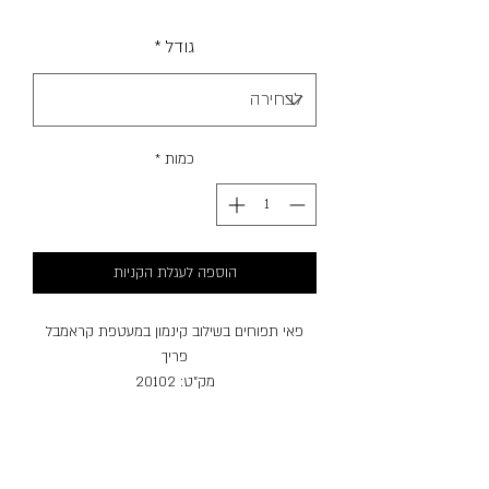
מבצע
גודל
*
כמות
*
הוספה לעגלת הקניות
פאי תפוחים בשילוב קינמון במעטפת קראמבל
פריך
מק"ט: 20102
אלרגנים: חלב, ביצים, חיטה, סויה