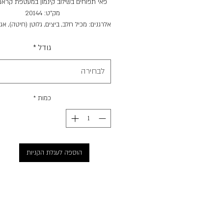
פאי תפוחים בשילוב קינמון במעטפת קראמ
מק"ט: 20144
אלרגנים: מכיל חלב, ביצים, גלוטן (חיטה), אגו
אגוז מלך).
גודל
*
לבחירה
כמות
*
הוספה לעגלת הקניות