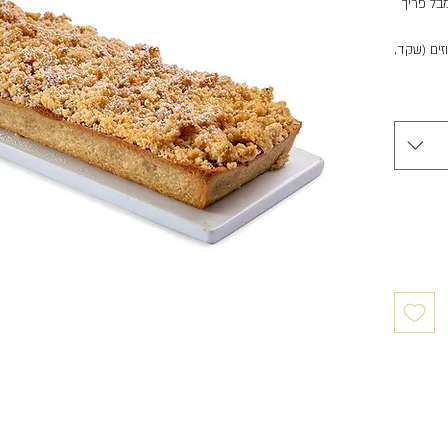
בל פריך
זים (שקד,