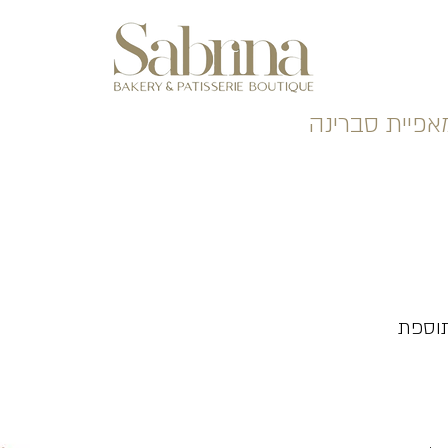
אפיית סברינה
וספת
ר
ע