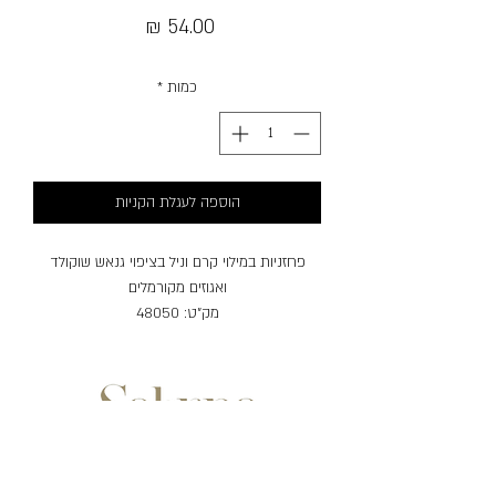
מחיר
כמות
*
הוספה לעגלת הקניות
פחזניות במילוי קרם וניל בציפוי גנאש שוקולד
ואגוזים מקורמלים
מק"ט: 48050
אלרגנים: חלב, ביצים, גלוטן (חיטה), סויה, סולפיט.