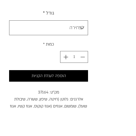
מבצע
גודל
*
כמות
*
הוספה לעגלת הקניות
מק"ט: 37164
אלרגנים: גלוטן (חיטה, שיפון, שעורה, שיבולת
שועל), שומשום, אגוזים (אגוז קוקוס, אגוז קשיו, אגוז
פקאן).