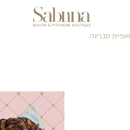
אפיית סברינה
ר
ע